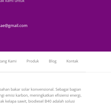
tak kami untuk
ae@gmail.com
tang Kami
Produk
Blog
Kontak
ahan bakar solar konvensional. Sebagai bagian
i emisi karbon, meningkatkan efisiensi energi,
 kelapa sawit, biodiesel B40 adalah solusi