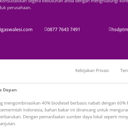
, konsultasikan segera kebutuhan anda dengan menghubungi kon
oduk perusahaan.
igaswalesi.com
0877 7643 7491
hsdptm
Kebijakan Privasi
Ten
sa Depan
g mengombinasikan 40% biodiesel berbasis nabati dengan 60% b
pemerintah Indonesia, bahan bakar ini dirancang untuk mengurang
rbarukan. Dengan pemanfaatan sumber daya lokal seperti minyak
anjutan.