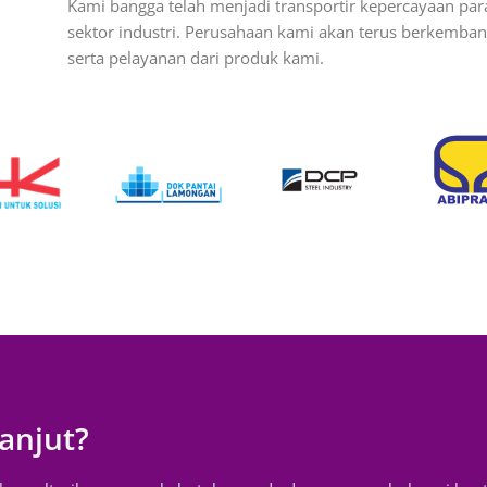
Kami bangga telah menjadi transportir kepercayaan par
sektor industri. Perusahaan kami akan terus berkemb
serta pelayanan dari produk kami.
anjut?