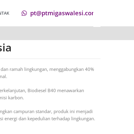
pt@ptmigaswalesi.com
NTAK
sia
tif dan ramah lingkungan, menggabungkan 40%
nal.
erkelanjutan, Biodiesel B40 menawarkan
isi karbon.
ingkan campuran standar, produk ini menjadi
nsi energi dan kepedulian terhadap lingkungan.