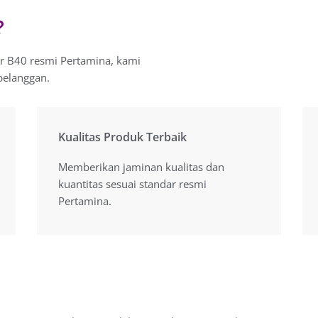
?
ar B40 resmi Pertamina, kami
pelanggan.
Kualitas Produk Terbaik
Kualitas Produk Terbaik
Memberikan jaminan kualitas dan
Memberikan jaminan kualitas dan
kuantitas sesuai standar resmi
kuantitas sesuai standar resmi
Pertamina.
Pertamina.