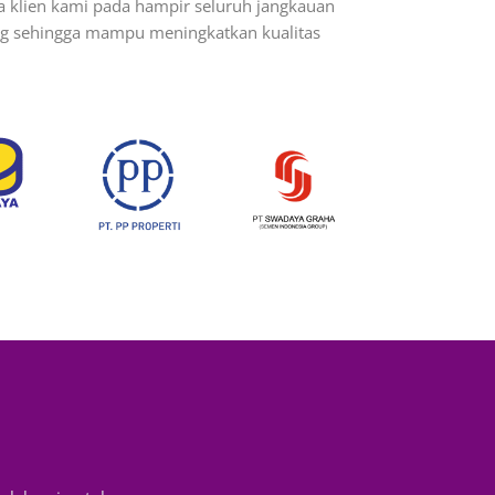
a klien kami pada hampir seluruh jangkauan
ang sehingga mampu meningkatkan kualitas