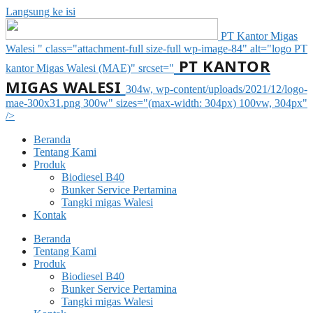
Langsung ke isi
PT Kantor Migas
Walesi " class="attachment-full size-full wp-image-84" alt="logo PT
PT KANTOR
kantor Migas Walesi (MAE)" srcset="
MIGAS WALESI
304w, wp-content/uploads/2021/12/logo-
mae-300x31.png 300w" sizes="(max-width: 304px) 100vw, 304px"
/>
Beranda
Tentang Kami
Produk
Biodiesel B40
Bunker Service Pertamina
Tangki migas Walesi
Kontak
Beranda
Tentang Kami
Produk
Biodiesel B40
Bunker Service Pertamina
Tangki migas Walesi