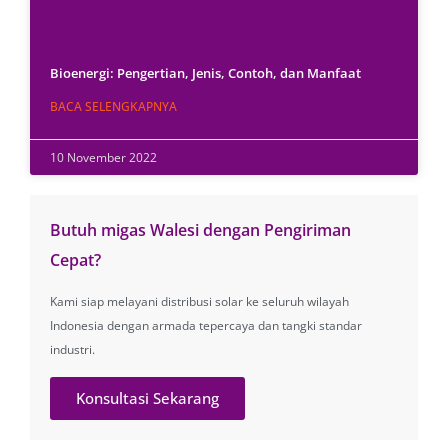
Bioenergi: Pengertian, Jenis, Contoh, dan Manfaat
BACA SELENGKAPNYA
10 November 2022
Butuh migas Walesi dengan Pengiriman
Cepat?
Kami siap melayani distribusi solar ke seluruh wilayah
Indonesia dengan armada tepercaya dan tangki standar
industri.
Konsultasi Sekarang