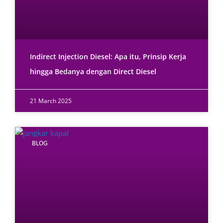
Indirect Injection Diesel: Apa itu, Prinsip Kerja
hingga Bedanya dengan Direct Diesel
21 March 2025
BLOG