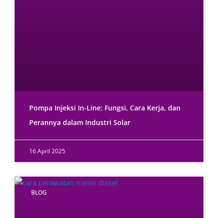
Pompa Injeksi In-Line: Fungsi, Cara Kerja, dan
Perannya dalam Industri Solar
16 April 2025
BLOG