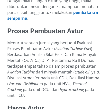
Dengan nilai bilangan oktan yang tinggi, maka
dibutuhkan mesin dengan kemampuan menahan
panas lebih tinggi untuk melakukan
pembakaran
sempurna
.
Proses Pembuatan Avtur
Menurut sebuah jurnal yang berjudul Evaluasi
Proses Pembuatan Avtur (
Aviation Turbine Fuel
)
Berdasarkan Analisa Sifat Fisik Dan Kimia Minyak
Mentah (
Crude Oil
) Di PT Pertamina Ru II Dumai,
terdapat empat tahap dalam proses pembuatan
Aviation Turbine
dari minyak mentah (
crude oil
) yaitu
Distilasi Atmosfer pada unit CDU, Destilasi Hampa
(
Vacuum Distillation
) pada unit HVU,
Thermal
Cracking
pada unit DCU, dan
Hydrocracking
pada
unit HCU.
Harga Avtur