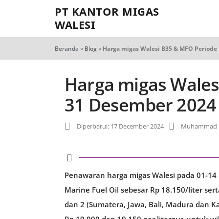
PT KANTOR MIGAS
WALESI
Beranda
»
Blog
»
Harga migas Walesi B35 & MFO Periode
Harga migas Wales
31 Desember 2024
Diperbarui: 17 December 2024
Muhammad R
Penawaran harga migas Walesi pada 01-14 
Marine Fuel Oil sebesar Rp 18.150/liter se
dan 2 (Sumatera, Jawa, Bali, Madura dan K
Rp 19.000 dan 19.150 per liternya untuk wi