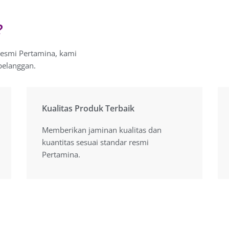
?
resmi Pertamina, kami
pelanggan.
Kualitas Produk Terbaik
Kualitas Produk Terbaik
Memberikan jaminan kualitas dan
Memberikan jaminan kualitas dan
kuantitas sesuai standar resmi
kuantitas sesuai standar resmi
Pertamina.
Pertamina.