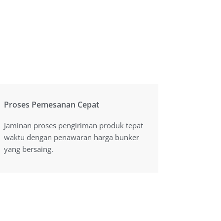
Proses Pemesanan Cepat
Proses Pemesanan Cepat
Jaminan proses pengiriman produk tepat
Jaminan proses pengiriman produk tepat
waktu dengan penawaran harga yang
waktu dengan penawaran harga bunker
bersaing.
yang bersaing.