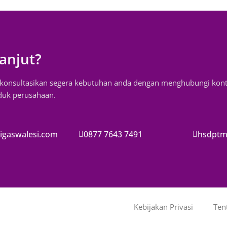
anjut?
, konsultasikan segera kebutuhan anda dengan menghubungi kon
oduk perusahaan.
igaswalesi.com
0877 7643 7491
hsdptm
Kebijakan Privasi
Ten