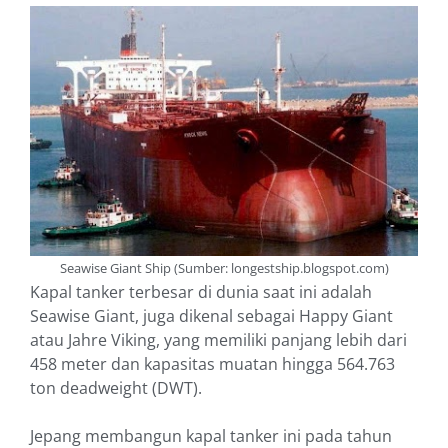
Seawise Giant Ship (Sumber: longestship.blogspot.com)
Kapal tanker terbesar di dunia saat ini adalah
Seawise Giant, juga dikenal sebagai Happy Giant
atau Jahre Viking, yang memiliki panjang lebih dari
458 meter dan kapasitas muatan hingga 564.763
ton deadweight (DWT).
Jepang membangun kapal tanker ini pada tahun