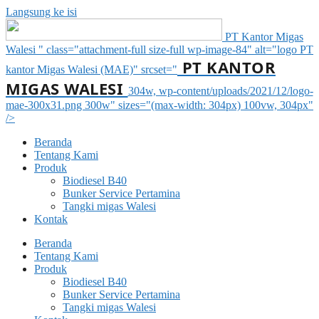
Langsung ke isi
PT Kantor Migas
Walesi " class="attachment-full size-full wp-image-84" alt="logo PT
PT KANTOR
kantor Migas Walesi (MAE)" srcset="
MIGAS WALESI
304w, wp-content/uploads/2021/12/logo-
mae-300x31.png 300w" sizes="(max-width: 304px) 100vw, 304px"
/>
Beranda
Tentang Kami
Produk
Biodiesel B40
Bunker Service Pertamina
Tangki migas Walesi
Kontak
Beranda
Tentang Kami
Produk
Biodiesel B40
Bunker Service Pertamina
Tangki migas Walesi