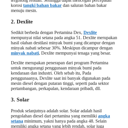
tergolong rendah. Sehingga dapat mencegah percepatan
korosi
tangki bahan bakar
dan saluran bahan bakar
menuju mesin.
2. Dexlite
Sedikit berbeda dengan Pertamina Dex,
Dexlite
mempunyai nilai setana pada angka 51. Dexlite merupakan
hasil olahan destilasi minyak bumi yang dicampur dengan
minyak nabati sebesar 30%. Meskipun dicampur dengan
minyak nabati
, Dexlite mempunyai tenaga yang besar.
Dexlite merupakan penerapan dari program Pertamina
untuk mengurangi penggunaan minyak bumi pada
kendaraan dan industri. Oleh sebab itu, Pada
penggunaanya, Dexlite saat ini banyak digunakan pada
mesin diesel dengan putaran tinggi, seperti pada sektor
pertambangan, perkapalan, kendaraan pribadi, dll.
3. Solar
Produk selanjutnya adalah solar. Solar adalah hasil
pengolahan diesel dari pertamina yang memiliki
angka
setana
minimum, yakni hanya pada angka 48. Selain
memiliki angka setana yang lebih rendah, solar juga