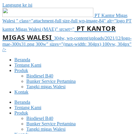
Langsung ke isi
PT Kantor Migas
Walesi " class="attachment-full size-full wp-image-84" alt="logo PT
PT KANTOR
kantor Migas Walesi (MAE)" srcset="
MIGAS WALESI
304w, wp-content/uploads/2021/12/logo-
mae-300x31.png 300w" sizes="(max-width: 304px) 100vw, 304px"
/>
Beranda
Tentang Kami
Produk
Biodiesel B40
Bunker Service Pertamina
Tangki migas Walesi
Kontak
Beranda
Tentang Kami
Produk
Biodiesel B40
Bunker Service Pertamina
Tangki migas Walesi